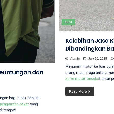
Kurir
Kelebihan Jasa K
Dibandingkan Ba
Admin
July 20, 2025
Mengirim motor ke luar pul
Keuntungan dan
orang masih ragu antara mem
kirim motor terdeka
t antar 
Read More
an bagi pihak penjual
 pengiriman paket
yang
i tempat.