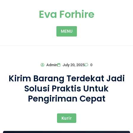
Skip to content
Eva Forhire
MENU
0
Admin
July 20, 2025
Kirim Barang Terdekat Jadi
Solusi Praktis Untuk
Pengiriman Cepat
Kurir