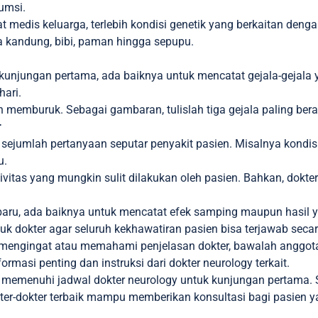
sumsi.
 medis keluarga, terlebih kondisi genetik yang berkaitan deng
a kandung, bibi, paman hingga sepupu.
unjungan pertama, ada baiknya untuk mencatat gejala-gejala y
hari.
n memburuk. Sebagai gambaran, tulislah tiga gejala paling bera
r
umlah pertanyaan seputar penyakit pasien. Misalnya kondisi me
u.
ivitas yang mungkin sulit dilakukan oleh pasien. Bahkan, dokte
baru, ada baiknya untuk mencatat efek samping maupun hasil 
k dokter agar seluruh kekhawatiran pasien bisa terjawab sec
n mengingat atau memahami penjelasan dokter, bawalah anggot
masi penting dan instruksi dari dokter neurology terkait.
 memenuhi jadwal dokter neurology untuk kunjungan pertama. 
kter-dokter terbaik mampu memberikan konsultasi bagi pasien