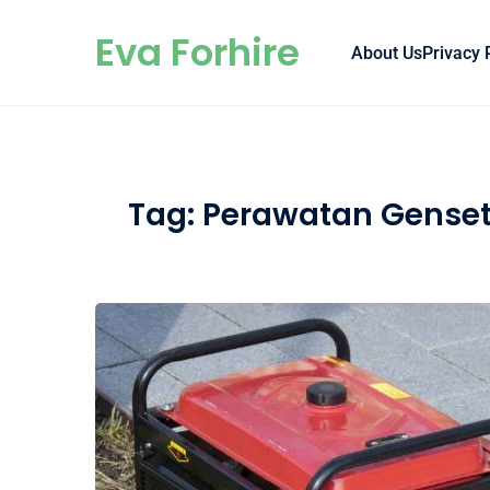
Skip to content
Eva Forhire
About Us
Privacy 
Tag:
Perawatan Gense