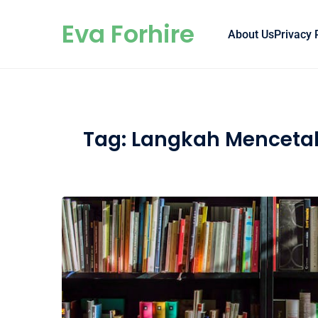
Skip to content
Eva Forhire
About Us
Privacy 
Tag:
Langkah Menceta