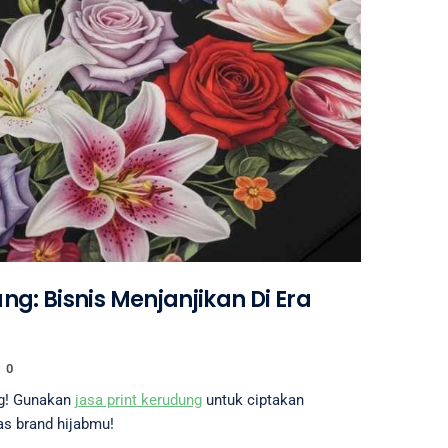
ng: Bisnis Menjanjikan Di Era
0
ng! Gunakan
jasa print kerudung
untuk ciptakan
as brand hijabmu!