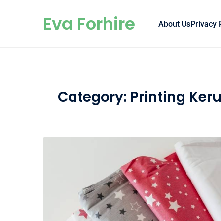
Skip to content
Eva Forhire
About Us
Privacy 
Category:
Printing Ke