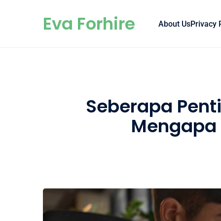
Skip to content
Eva Forhire
About Us
Privacy 
Seberapa Penti
Mengapa 