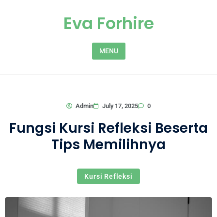
Skip to content
Eva Forhire
MENU
0
Admin
July 17, 2025
Fungsi Kursi Refleksi Beserta
Tips Memilihnya
Kursi Refleksi