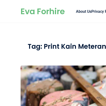
Skip to content
Eva Forhire
About Us
Privacy 
Tag:
Print Kain Metera