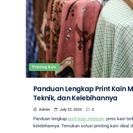
Printing Kain
Panduan Lengkap Print Kain Me
Teknik, dan Kelebihannya
Admin
July 22, 2025
0
Panduan lengkap
print kain meteran
: jenis kain te
kelebihannya. Temukan solusi printing kain ideal di