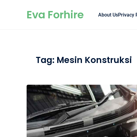
Skip to content
Eva Forhire
About Us
Privacy 
Tag:
Mesin Konstruksi