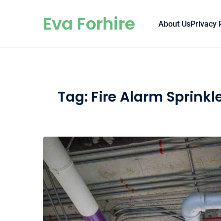
Skip to content
Eva Forhire
About Us
Privacy 
Tag:
Fire Alarm Sprinkl