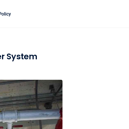
Policy
er System