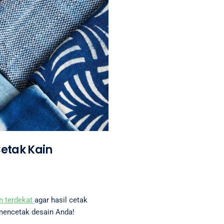
Cetak Kain
in terdekat
agar hasil cetak
m mencetak desain Anda!