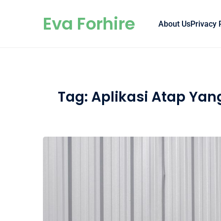
Skip to content
Eva Forhire
About Us
Privacy 
Tag:
Aplikasi Atap Yan