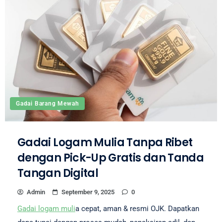
Gadai Barang Mewah
Gadai Logam Mulia Tanpa Ribet
dengan Pick-Up Gratis dan Tanda
Tangan Digital
Admin
September 9, 2025
0
Gadai logam muli
a cepat, aman & resmi OJK. Dapatkan