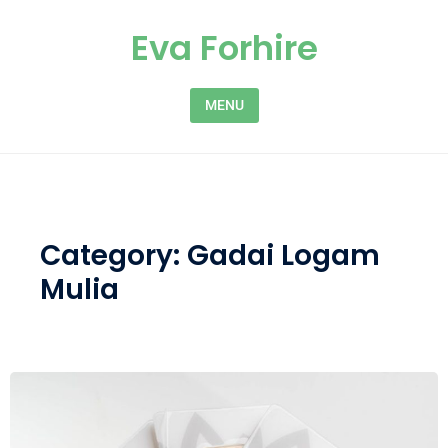
Skip to content
Eva Forhire
MENU
Category:
Gadai Logam
Mulia